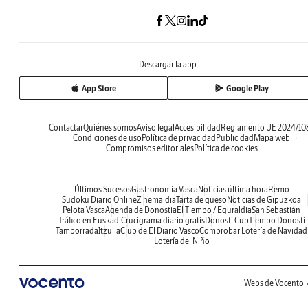
Descargar la app
App Store
Google Play
Contactar
Quiénes somos
Aviso legal
Accesibilidad
Reglamento UE 2024/10
Condiciones de uso
Política de privacidad
Publicidad
Mapa web
Compromisos editoriales
Política de cookies
Últimos Sucesos
Gastronomía Vasca
Noticias última hora
Remo
Sudoku Diario Online
Zinemaldia
Tarta de queso
Noticias de Gipuzkoa
Pelota Vasca
Agenda de Donostia
El Tiempo / Eguraldia
San Sebastián
Tráfico en Euskadi
Crucigrama diario gratis
Donosti Cup
Tiempo Donosti
Tamborrada
Itzulia
Club de El Diario Vasco
Comprobar Lotería de Navidad
Lotería del Niño
Webs de Vocento