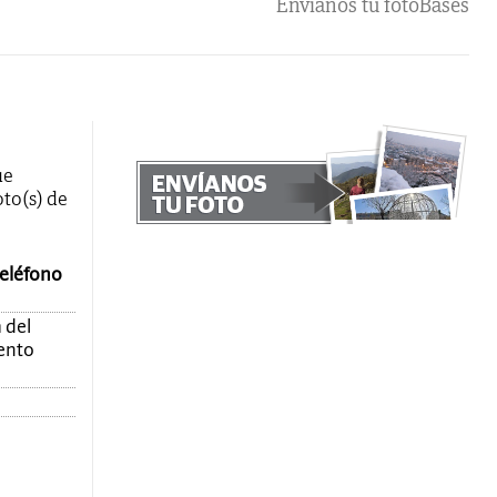
Envíanos tu foto
Bases
ue
oto(s) de
teléfono
 del
mento