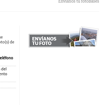
Envíanos tu foto
Bases
ue
oto(s) de
teléfono
 del
mento