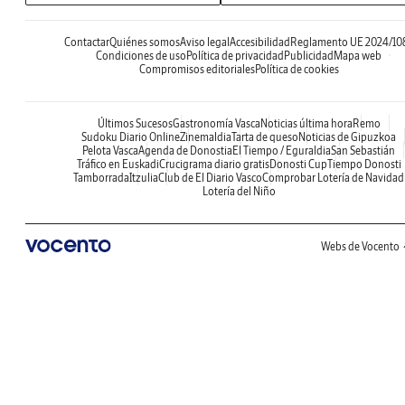
Contactar
Quiénes somos
Aviso legal
Accesibilidad
Reglamento UE 2024/10
Condiciones de uso
Política de privacidad
Publicidad
Mapa web
Compromisos editoriales
Política de cookies
Últimos Sucesos
Gastronomía Vasca
Noticias última hora
Remo
Sudoku Diario Online
Zinemaldia
Tarta de queso
Noticias de Gipuzkoa
Pelota Vasca
Agenda de Donostia
El Tiempo / Eguraldia
San Sebastián
Tráfico en Euskadi
Crucigrama diario gratis
Donosti Cup
Tiempo Donosti
Tamborrada
Itzulia
Club de El Diario Vasco
Comprobar Lotería de Navidad
Lotería del Niño
Webs de Vocento