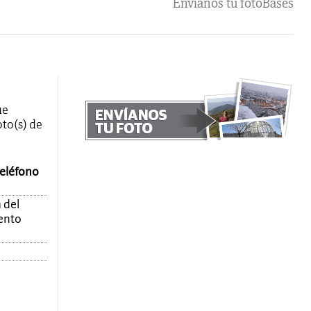
Envíanos tu foto
Bases
ue
oto(s) de
teléfono
 del
mento