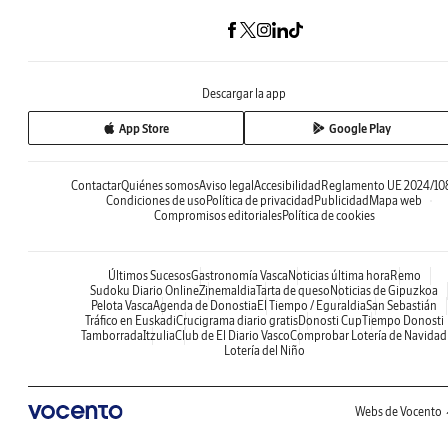
Descargar la app
App Store
Google Play
Contactar
Quiénes somos
Aviso legal
Accesibilidad
Reglamento UE 2024/10
Condiciones de uso
Política de privacidad
Publicidad
Mapa web
Compromisos editoriales
Política de cookies
Últimos Sucesos
Gastronomía Vasca
Noticias última hora
Remo
Sudoku Diario Online
Zinemaldia
Tarta de queso
Noticias de Gipuzkoa
Pelota Vasca
Agenda de Donostia
El Tiempo / Eguraldia
San Sebastián
Tráfico en Euskadi
Crucigrama diario gratis
Donosti Cup
Tiempo Donosti
Tamborrada
Itzulia
Club de El Diario Vasco
Comprobar Lotería de Navidad
Lotería del Niño
Webs de Vocento