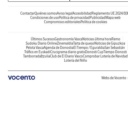
Contactar
Quiénes somos
Aviso legal
Accesibilidad
Reglamento UE 2024/10
Condiciones de uso
Política de privacidad
Publicidad
Mapa web
Compromisos editoriales
Política de cookies
Últimos Sucesos
Gastronomía Vasca
Noticias última hora
Remo
Sudoku Diario Online
Zinemaldia
Tarta de queso
Noticias de Gipuzkoa
Pelota Vasca
Agenda de Donostia
El Tiempo / Eguraldia
San Sebastián
Tráfico en Euskadi
Crucigrama diario gratis
Donosti Cup
Tiempo Donosti
Tamborrada
Itzulia
Club de El Diario Vasco
Comprobar Lotería de Navidad
Lotería del Niño
Webs de Vocento