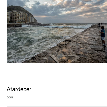
Atardecer
GGG