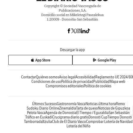
Copyright © Sociedad Vascongada de
Publicaciones, S.A.
Domicilio social en Mikeletegi Pasealekua
1. 20009 - Donostia-San Sebastián
Descargar la app
App Store
Google Play
Contactar
Quiénes somos
Aviso legal
Accesibilidad
Reglamento UE 2024/10
Condiciones de uso
Política de privacidad
Publicidad
Mapa web
Compromisos editoriales
Política de cookies
Últimos Sucesos
Gastronomía Vasca
Noticias última hora
Remo
Sudoku Diario Online
Zinemaldia
Tarta de queso
Noticias de Gipuzkoa
Pelota Vasca
Agenda de Donostia
El Tiempo / Eguraldia
San Sebastián
Tráfico en Euskadi
Crucigrama diario gratis
Donosti Cup
Tiempo Donosti
Tamborrada
Itzulia
Club de El Diario Vasco
Comprobar Lotería de Navidad
Lotería del Niño