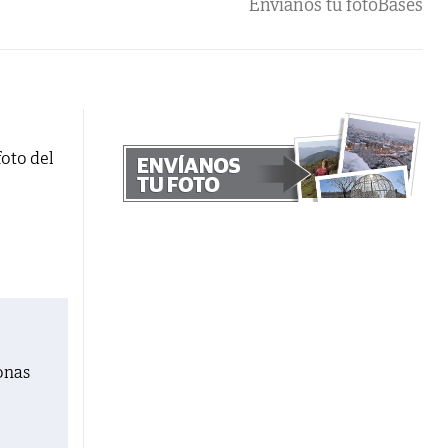
Envíanos tu foto
Bases
foto del
onas