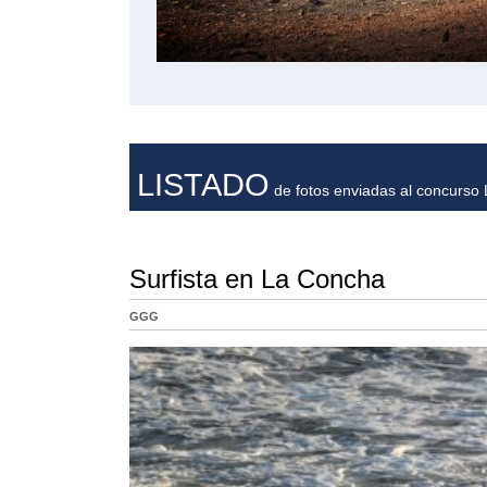
LISTADO
de fotos enviadas al concurso L
Surfista en La Concha
GGG