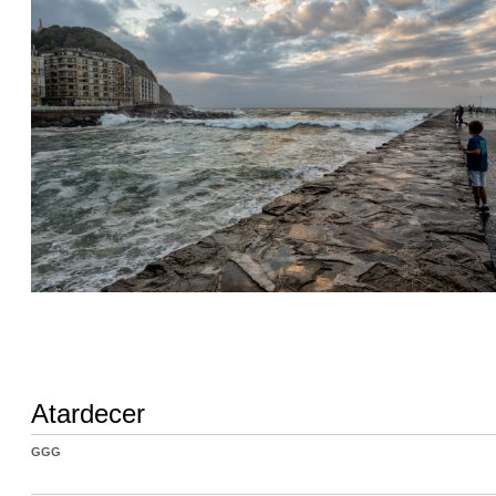
Atardecer
GGG