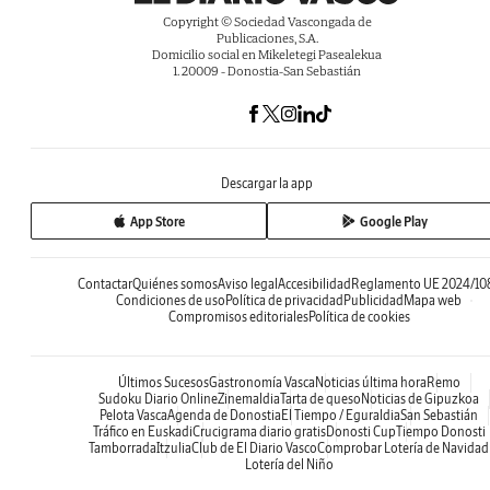
Copyright © Sociedad Vascongada de
Publicaciones, S.A.
Domicilio social en Mikeletegi Pasealekua
1. 20009 - Donostia-San Sebastián
Descargar la app
App Store
Google Play
Contactar
Quiénes somos
Aviso legal
Accesibilidad
Reglamento UE 2024/10
Condiciones de uso
Política de privacidad
Publicidad
Mapa web
Compromisos editoriales
Política de cookies
Últimos Sucesos
Gastronomía Vasca
Noticias última hora
Remo
Sudoku Diario Online
Zinemaldia
Tarta de queso
Noticias de Gipuzkoa
Pelota Vasca
Agenda de Donostia
El Tiempo / Eguraldia
San Sebastián
Tráfico en Euskadi
Crucigrama diario gratis
Donosti Cup
Tiempo Donosti
Tamborrada
Itzulia
Club de El Diario Vasco
Comprobar Lotería de Navidad
Lotería del Niño