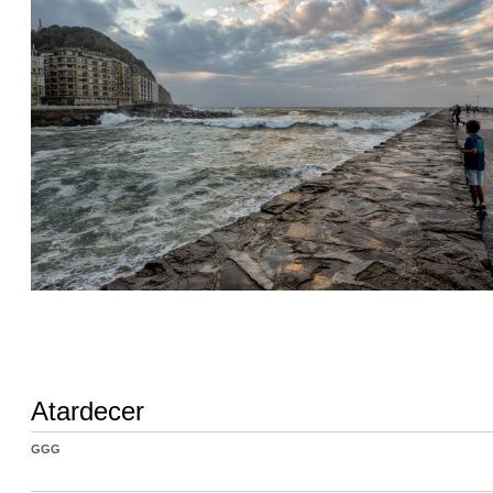
Atardecer
GGG