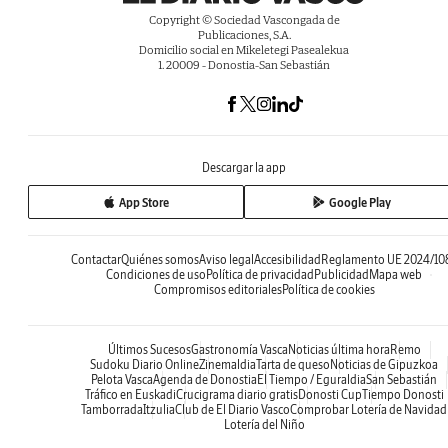
Copyright © Sociedad Vascongada de
Publicaciones, S.A.
Domicilio social en Mikeletegi Pasealekua
1. 20009 - Donostia-San Sebastián
Descargar la app
App Store
Google Play
Contactar
Quiénes somos
Aviso legal
Accesibilidad
Reglamento UE 2024/10
Condiciones de uso
Política de privacidad
Publicidad
Mapa web
Compromisos editoriales
Política de cookies
Últimos Sucesos
Gastronomía Vasca
Noticias última hora
Remo
Sudoku Diario Online
Zinemaldia
Tarta de queso
Noticias de Gipuzkoa
Pelota Vasca
Agenda de Donostia
El Tiempo / Eguraldia
San Sebastián
Tráfico en Euskadi
Crucigrama diario gratis
Donosti Cup
Tiempo Donosti
Tamborrada
Itzulia
Club de El Diario Vasco
Comprobar Lotería de Navidad
Lotería del Niño