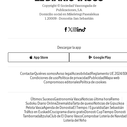
Copyright © Sociedad Vascongada de
Publicaciones, S.A.
Domicilio social en Mikeletegi Pasealekua
1. 20009 - Donostia-San Sebastián
Descargar la app
App Store
Google Play
Contactar
Quiénes somos
Aviso legal
Accesibilidad
Reglamento UE 2024/10
Condiciones de uso
Política de privacidad
Publicidad
Mapa web
Compromisos editoriales
Política de cookies
Últimos Sucesos
Gastronomía Vasca
Noticias última hora
Remo
Sudoku Diario Online
Zinemaldia
Tarta de queso
Noticias de Gipuzkoa
Pelota Vasca
Agenda de Donostia
El Tiempo / Eguraldia
San Sebastián
Tráfico en Euskadi
Crucigrama diario gratis
Donosti Cup
Tiempo Donosti
Tamborrada
Itzulia
Club de El Diario Vasco
Comprobar Lotería de Navidad
Lotería del Niño