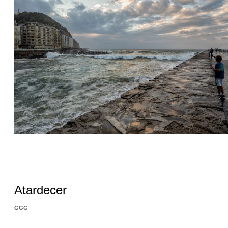
Atardecer
GGG