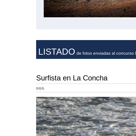
LISTADO
de fotos enviadas al concurso L
Surfista en La Concha
GGG