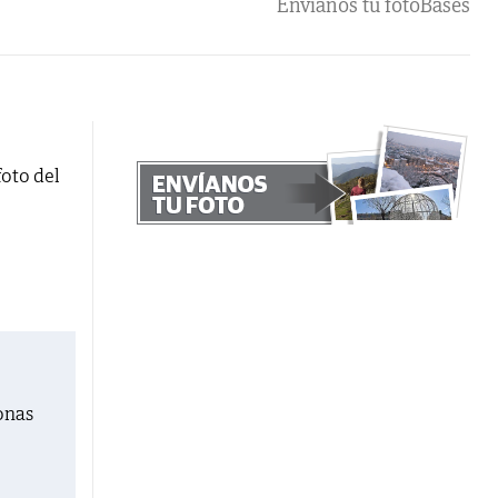
Envíanos tu foto
Bases
foto del
onas