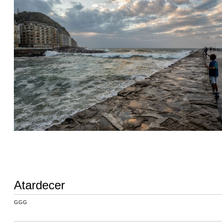
Atardecer
GGG