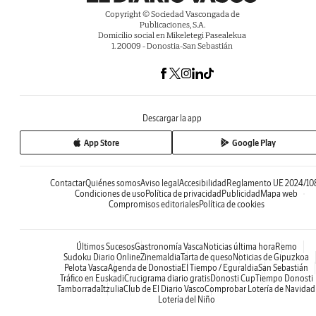
Copyright © Sociedad Vascongada de
Publicaciones, S.A.
Domicilio social en Mikeletegi Pasealekua
1. 20009 - Donostia-San Sebastián
Descargar la app
App Store
Google Play
Contactar
Quiénes somos
Aviso legal
Accesibilidad
Reglamento UE 2024/10
Condiciones de uso
Política de privacidad
Publicidad
Mapa web
Compromisos editoriales
Política de cookies
Últimos Sucesos
Gastronomía Vasca
Noticias última hora
Remo
Sudoku Diario Online
Zinemaldia
Tarta de queso
Noticias de Gipuzkoa
Pelota Vasca
Agenda de Donostia
El Tiempo / Eguraldia
San Sebastián
Tráfico en Euskadi
Crucigrama diario gratis
Donosti Cup
Tiempo Donosti
Tamborrada
Itzulia
Club de El Diario Vasco
Comprobar Lotería de Navidad
Lotería del Niño