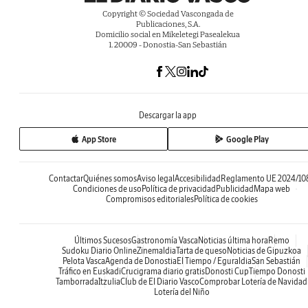
Copyright © Sociedad Vascongada de
Publicaciones, S.A.
Domicilio social en Mikeletegi Pasealekua
1. 20009 - Donostia-San Sebastián
Descargar la app
App Store
Google Play
Contactar
Quiénes somos
Aviso legal
Accesibilidad
Reglamento UE 2024/10
Condiciones de uso
Política de privacidad
Publicidad
Mapa web
Compromisos editoriales
Política de cookies
Últimos Sucesos
Gastronomía Vasca
Noticias última hora
Remo
Sudoku Diario Online
Zinemaldia
Tarta de queso
Noticias de Gipuzkoa
Pelota Vasca
Agenda de Donostia
El Tiempo / Eguraldia
San Sebastián
Tráfico en Euskadi
Crucigrama diario gratis
Donosti Cup
Tiempo Donosti
Tamborrada
Itzulia
Club de El Diario Vasco
Comprobar Lotería de Navidad
Lotería del Niño