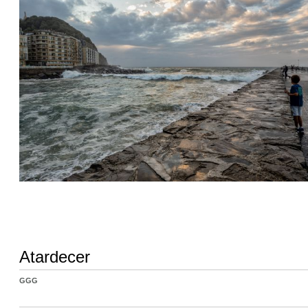
Atardecer
GGG