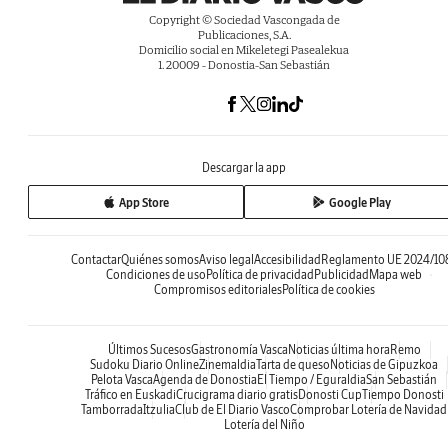
Copyright © Sociedad Vascongada de
Publicaciones, S.A.
Domicilio social en Mikeletegi Pasealekua
1. 20009 - Donostia-San Sebastián
Descargar la app
App Store
Google Play
Contactar
Quiénes somos
Aviso legal
Accesibilidad
Reglamento UE 2024/10
Condiciones de uso
Política de privacidad
Publicidad
Mapa web
Compromisos editoriales
Política de cookies
Últimos Sucesos
Gastronomía Vasca
Noticias última hora
Remo
Sudoku Diario Online
Zinemaldia
Tarta de queso
Noticias de Gipuzkoa
Pelota Vasca
Agenda de Donostia
El Tiempo / Eguraldia
San Sebastián
Tráfico en Euskadi
Crucigrama diario gratis
Donosti Cup
Tiempo Donosti
Tamborrada
Itzulia
Club de El Diario Vasco
Comprobar Lotería de Navidad
Lotería del Niño