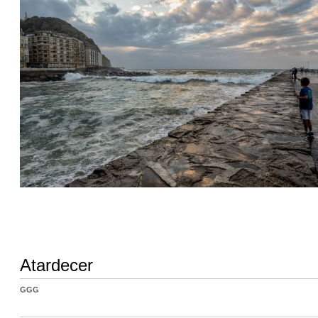
Atardecer
GGG