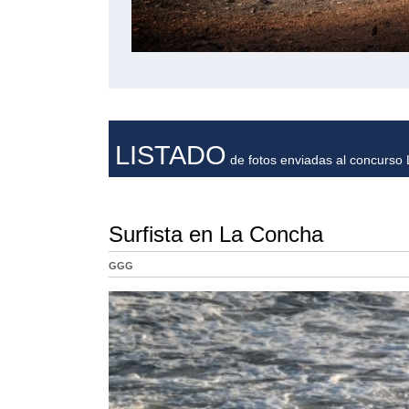
LISTADO
de fotos enviadas al concurso L
Surfista en La Concha
GGG