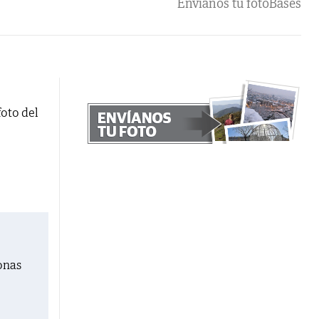
Envíanos tu foto
Bases
foto del
onas