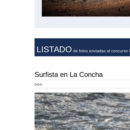
LISTADO
de fotos enviadas al concurso L
Surfista en La Concha
GGG