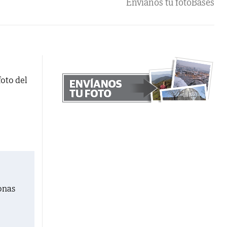
Envíanos tu foto
Bases
foto del
onas