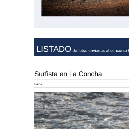
LISTADO
de fotos enviadas al concurso L
Surfista en La Concha
GGG