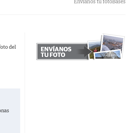
Envíanos tu foto
Bases
foto del
onas