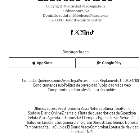
Copyright © Sociedad Vascongada de
Publicaciones, S.A.
Domicilio social en Mikeletegi Pasealekua
1. 20009 - Donostia-San Sebastián
Descargar la app
App Store
Google Play
Contactar
Quiénes somos
Aviso legal
Accesibilidad
Reglamento UE 2024/10
Condiciones de uso
Política de privacidad
Publicidad
Mapa web
Compromisos editoriales
Política de cookies
Últimos Sucesos
Gastronomía Vasca
Noticias última hora
Remo
Sudoku Diario Online
Zinemaldia
Tarta de queso
Noticias de Gipuzkoa
Pelota Vasca
Agenda de Donostia
El Tiempo / Eguraldia
San Sebastián
Tráfico en Euskadi
Crucigrama diario gratis
Donosti Cup
Tiempo Donosti
Tamborrada
Itzulia
Club de El Diario Vasco
Comprobar Lotería de Navidad
Lotería del Niño