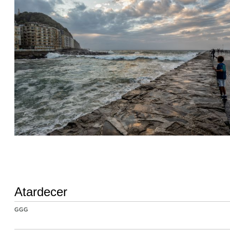
Atardecer
GGG