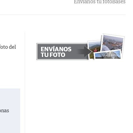
Envíanos tu foto
Bases
foto del
onas