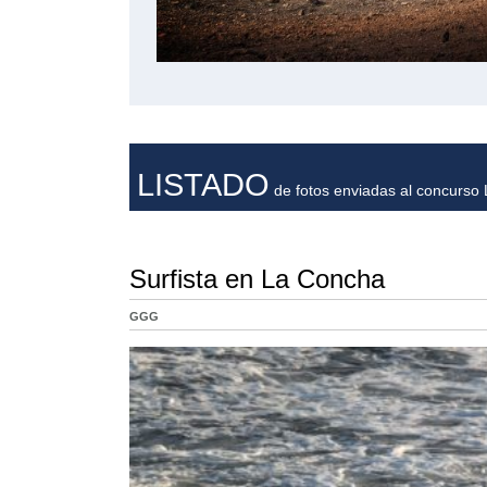
LISTADO
de fotos enviadas al concurso L
Surfista en La Concha
GGG