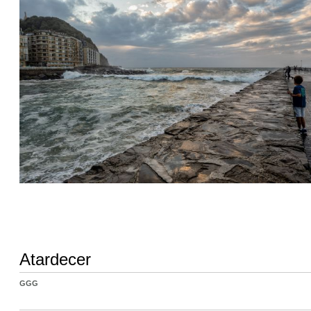
Atardecer
GGG