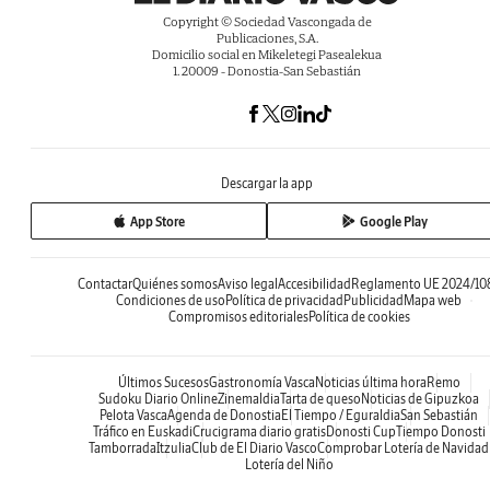
Copyright © Sociedad Vascongada de
Publicaciones, S.A.
Domicilio social en Mikeletegi Pasealekua
1. 20009 - Donostia-San Sebastián
Descargar la app
App Store
Google Play
Contactar
Quiénes somos
Aviso legal
Accesibilidad
Reglamento UE 2024/10
Condiciones de uso
Política de privacidad
Publicidad
Mapa web
Compromisos editoriales
Política de cookies
Últimos Sucesos
Gastronomía Vasca
Noticias última hora
Remo
Sudoku Diario Online
Zinemaldia
Tarta de queso
Noticias de Gipuzkoa
Pelota Vasca
Agenda de Donostia
El Tiempo / Eguraldia
San Sebastián
Tráfico en Euskadi
Crucigrama diario gratis
Donosti Cup
Tiempo Donosti
Tamborrada
Itzulia
Club de El Diario Vasco
Comprobar Lotería de Navidad
Lotería del Niño