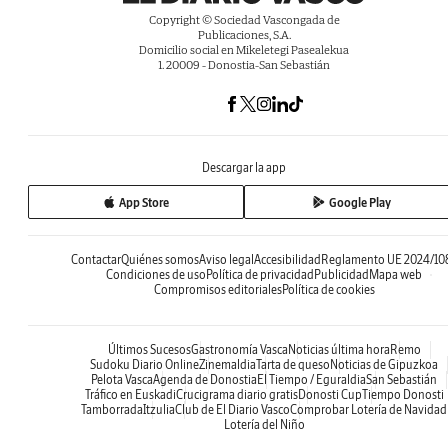
Copyright © Sociedad Vascongada de
Publicaciones, S.A.
Domicilio social en Mikeletegi Pasealekua
1. 20009 - Donostia-San Sebastián
Descargar la app
App Store
Google Play
Contactar
Quiénes somos
Aviso legal
Accesibilidad
Reglamento UE 2024/10
Condiciones de uso
Política de privacidad
Publicidad
Mapa web
Compromisos editoriales
Política de cookies
Últimos Sucesos
Gastronomía Vasca
Noticias última hora
Remo
Sudoku Diario Online
Zinemaldia
Tarta de queso
Noticias de Gipuzkoa
Pelota Vasca
Agenda de Donostia
El Tiempo / Eguraldia
San Sebastián
Tráfico en Euskadi
Crucigrama diario gratis
Donosti Cup
Tiempo Donosti
Tamborrada
Itzulia
Club de El Diario Vasco
Comprobar Lotería de Navidad
Lotería del Niño