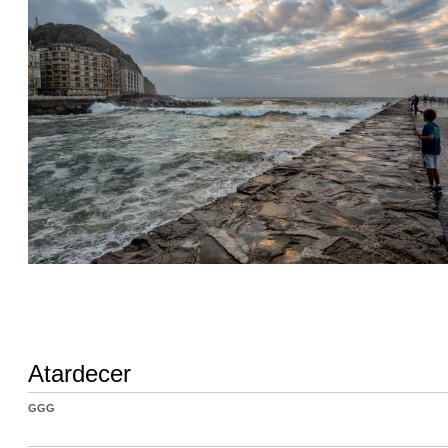
Atardecer
GGG