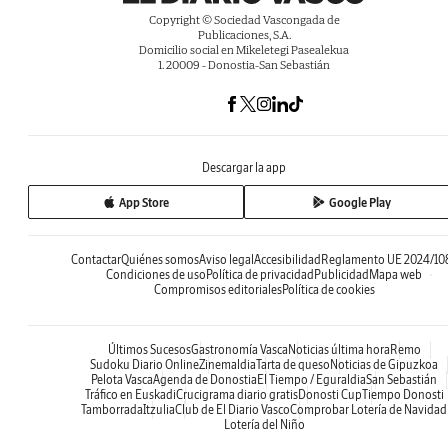
Copyright © Sociedad Vascongada de
Publicaciones, S.A.
Domicilio social en Mikeletegi Pasealekua
1. 20009 - Donostia-San Sebastián
Descargar la app
App Store
Google Play
Contactar
Quiénes somos
Aviso legal
Accesibilidad
Reglamento UE 2024/10
Condiciones de uso
Política de privacidad
Publicidad
Mapa web
Compromisos editoriales
Política de cookies
Últimos Sucesos
Gastronomía Vasca
Noticias última hora
Remo
Sudoku Diario Online
Zinemaldia
Tarta de queso
Noticias de Gipuzkoa
Pelota Vasca
Agenda de Donostia
El Tiempo / Eguraldia
San Sebastián
Tráfico en Euskadi
Crucigrama diario gratis
Donosti Cup
Tiempo Donosti
Tamborrada
Itzulia
Club de El Diario Vasco
Comprobar Lotería de Navidad
Lotería del Niño