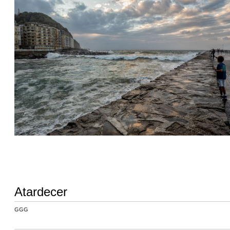
Atardecer
GGG