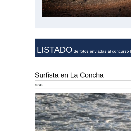
LISTADO
de fotos enviadas al concurso L
Surfista en La Concha
GGG