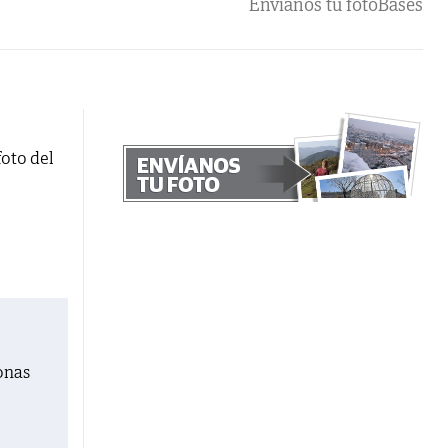
Envíanos tu foto
Bases
foto del
onas