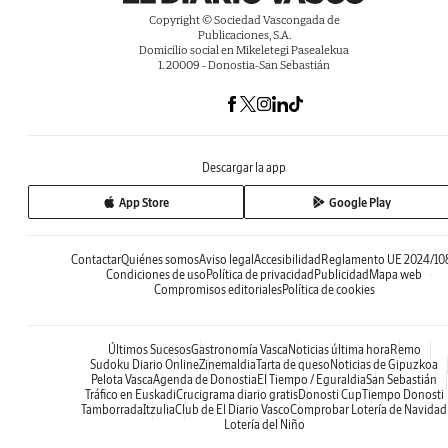
Copyright © Sociedad Vascongada de
Publicaciones, S.A.
Domicilio social en Mikeletegi Pasealekua
1. 20009 - Donostia-San Sebastián
Descargar la app
App Store
Google Play
Contactar
Quiénes somos
Aviso legal
Accesibilidad
Reglamento UE 2024/10
Condiciones de uso
Política de privacidad
Publicidad
Mapa web
Compromisos editoriales
Política de cookies
Últimos Sucesos
Gastronomía Vasca
Noticias última hora
Remo
Sudoku Diario Online
Zinemaldia
Tarta de queso
Noticias de Gipuzkoa
Pelota Vasca
Agenda de Donostia
El Tiempo / Eguraldia
San Sebastián
Tráfico en Euskadi
Crucigrama diario gratis
Donosti Cup
Tiempo Donosti
Tamborrada
Itzulia
Club de El Diario Vasco
Comprobar Lotería de Navidad
Lotería del Niño