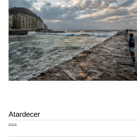
Atardecer
GGG