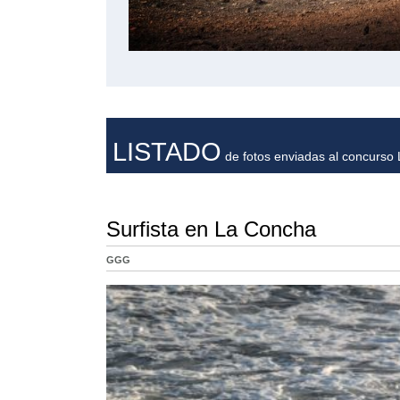
LISTADO
de fotos enviadas al concurso L
Surfista en La Concha
GGG