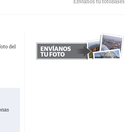
Envíanos tu foto
Bases
foto del
onas