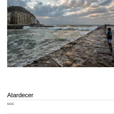
Atardecer
GGG