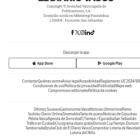
Copyright © Sociedad Vascongada de
Publicaciones, S.A.
Domicilio social en Mikeletegi Pasealekua
1. 20009 - Donostia-San Sebastián
Descargar la app
App Store
Google Play
Contactar
Quiénes somos
Aviso legal
Accesibilidad
Reglamento UE 2024/10
Condiciones de uso
Política de privacidad
Publicidad
Mapa web
Compromisos editoriales
Política de cookies
Últimos Sucesos
Gastronomía Vasca
Noticias última hora
Remo
Sudoku Diario Online
Zinemaldia
Tarta de queso
Noticias de Gipuzkoa
Pelota Vasca
Agenda de Donostia
El Tiempo / Eguraldia
San Sebastián
Tráfico en Euskadi
Crucigrama diario gratis
Donosti Cup
Tiempo Donosti
Tamborrada
Itzulia
Club de El Diario Vasco
Comprobar Lotería de Navidad
Lotería del Niño