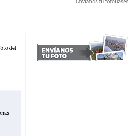
Envíanos tu foto
Bases
foto del
onas