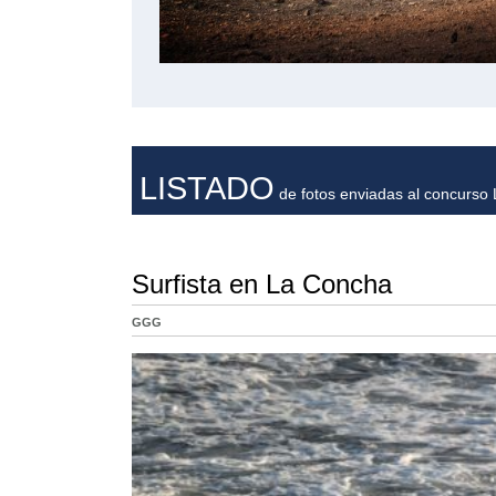
LISTADO
de fotos enviadas al concurso L
Surfista en La Concha
GGG