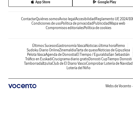
App Store
Google Play
Contactar
Quiénes somos
Aviso legal
Accesibilidad
Reglamento UE 2024/10
Condiciones de uso
Política de privacidad
Publicidad
Mapa web
Compromisos editoriales
Política de cookies
Últimos Sucesos
Gastronomía Vasca
Noticias última hora
Remo
Sudoku Diario Online
Zinemaldia
Tarta de queso
Noticias de Gipuzkoa
Pelota Vasca
Agenda de Donostia
El Tiempo / Eguraldia
San Sebastián
Tráfico en Euskadi
Crucigrama diario gratis
Donosti Cup
Tiempo Donosti
Tamborrada
Itzulia
Club de El Diario Vasco
Comprobar Lotería de Navidad
Lotería del Niño
Webs de Vocento