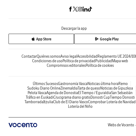
Descargar la app
App Store
Google Play
Contactar
Quiénes somos
Aviso legal
Accesibilidad
Reglamento UE 2024/10
Condiciones de uso
Política de privacidad
Publicidad
Mapa web
Compromisos editoriales
Política de cookies
Últimos Sucesos
Gastronomía Vasca
Noticias última hora
Remo
Sudoku Diario Online
Zinemaldia
Tarta de queso
Noticias de Gipuzkoa
Pelota Vasca
Agenda de Donostia
El Tiempo / Eguraldia
San Sebastián
Tráfico en Euskadi
Crucigrama diario gratis
Donosti Cup
Tiempo Donosti
Tamborrada
Itzulia
Club de El Diario Vasco
Comprobar Lotería de Navidad
Lotería del Niño
Webs de Vocento