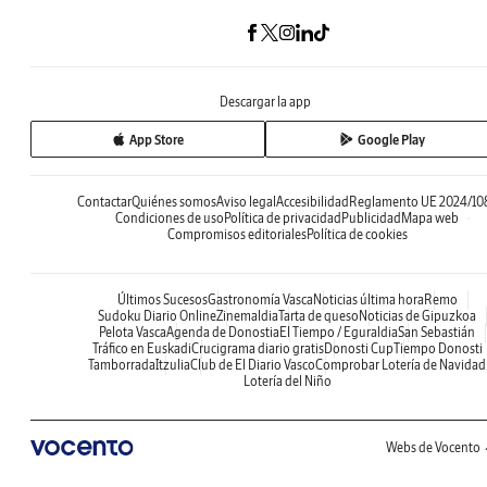
Descargar la app
App Store
Google Play
Contactar
Quiénes somos
Aviso legal
Accesibilidad
Reglamento UE 2024/10
Condiciones de uso
Política de privacidad
Publicidad
Mapa web
Compromisos editoriales
Política de cookies
Últimos Sucesos
Gastronomía Vasca
Noticias última hora
Remo
Sudoku Diario Online
Zinemaldia
Tarta de queso
Noticias de Gipuzkoa
Pelota Vasca
Agenda de Donostia
El Tiempo / Eguraldia
San Sebastián
Tráfico en Euskadi
Crucigrama diario gratis
Donosti Cup
Tiempo Donosti
Tamborrada
Itzulia
Club de El Diario Vasco
Comprobar Lotería de Navidad
Lotería del Niño
Webs de Vocento