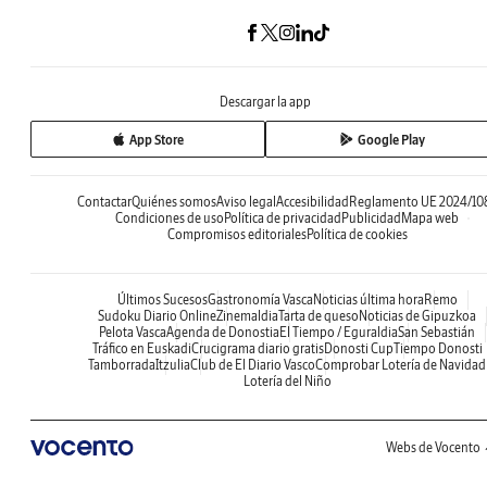
Descargar la app
App Store
Google Play
Contactar
Quiénes somos
Aviso legal
Accesibilidad
Reglamento UE 2024/10
Condiciones de uso
Política de privacidad
Publicidad
Mapa web
Compromisos editoriales
Política de cookies
Últimos Sucesos
Gastronomía Vasca
Noticias última hora
Remo
Sudoku Diario Online
Zinemaldia
Tarta de queso
Noticias de Gipuzkoa
Pelota Vasca
Agenda de Donostia
El Tiempo / Eguraldia
San Sebastián
Tráfico en Euskadi
Crucigrama diario gratis
Donosti Cup
Tiempo Donosti
Tamborrada
Itzulia
Club de El Diario Vasco
Comprobar Lotería de Navidad
Lotería del Niño
Webs de Vocento