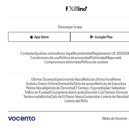
Descargar la app
App Store
Google Play
Contactar
Quiénes somos
Aviso legal
Accesibilidad
Reglamento UE 2024/10
Condiciones de uso
Política de privacidad
Publicidad
Mapa web
Compromisos editoriales
Política de cookies
Últimos Sucesos
Gastronomía Vasca
Noticias última hora
Remo
Sudoku Diario Online
Zinemaldia
Tarta de queso
Noticias de Gipuzkoa
Pelota Vasca
Agenda de Donostia
El Tiempo / Eguraldia
San Sebastián
Tráfico en Euskadi
Crucigrama diario gratis
Donosti Cup
Tiempo Donosti
Tamborrada
Itzulia
Club de El Diario Vasco
Comprobar Lotería de Navidad
Lotería del Niño
Webs de Vocento