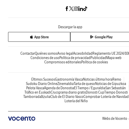
Descargar la app
App Store
Google Play
Contactar
Quiénes somos
Aviso legal
Accesibilidad
Reglamento UE 2024/10
Condiciones de uso
Política de privacidad
Publicidad
Mapa web
Compromisos editoriales
Política de cookies
Últimos Sucesos
Gastronomía Vasca
Noticias última hora
Remo
Sudoku Diario Online
Zinemaldia
Tarta de queso
Noticias de Gipuzkoa
Pelota Vasca
Agenda de Donostia
El Tiempo / Eguraldia
San Sebastián
Tráfico en Euskadi
Crucigrama diario gratis
Donosti Cup
Tiempo Donosti
Tamborrada
Itzulia
Club de El Diario Vasco
Comprobar Lotería de Navidad
Lotería del Niño
Webs de Vocento