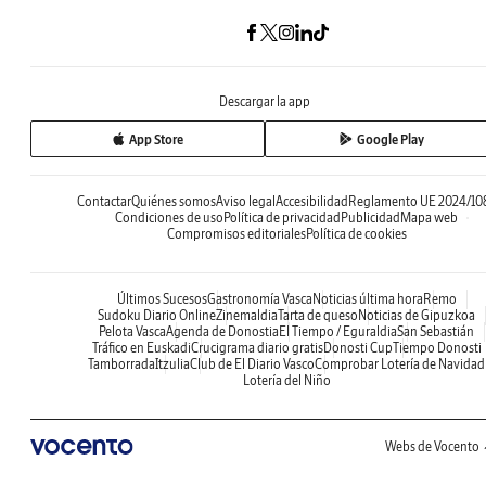
Descargar la app
App Store
Google Play
Contactar
Quiénes somos
Aviso legal
Accesibilidad
Reglamento UE 2024/10
Condiciones de uso
Política de privacidad
Publicidad
Mapa web
Compromisos editoriales
Política de cookies
Últimos Sucesos
Gastronomía Vasca
Noticias última hora
Remo
Sudoku Diario Online
Zinemaldia
Tarta de queso
Noticias de Gipuzkoa
Pelota Vasca
Agenda de Donostia
El Tiempo / Eguraldia
San Sebastián
Tráfico en Euskadi
Crucigrama diario gratis
Donosti Cup
Tiempo Donosti
Tamborrada
Itzulia
Club de El Diario Vasco
Comprobar Lotería de Navidad
Lotería del Niño
Webs de Vocento