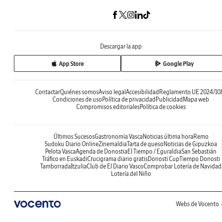
Descargar la app
App Store
Google Play
Contactar
Quiénes somos
Aviso legal
Accesibilidad
Reglamento UE 2024/10
Condiciones de uso
Política de privacidad
Publicidad
Mapa web
Compromisos editoriales
Política de cookies
Últimos Sucesos
Gastronomía Vasca
Noticias última hora
Remo
Sudoku Diario Online
Zinemaldia
Tarta de queso
Noticias de Gipuzkoa
Pelota Vasca
Agenda de Donostia
El Tiempo / Eguraldia
San Sebastián
Tráfico en Euskadi
Crucigrama diario gratis
Donosti Cup
Tiempo Donosti
Tamborrada
Itzulia
Club de El Diario Vasco
Comprobar Lotería de Navidad
Lotería del Niño
Webs de Vocento