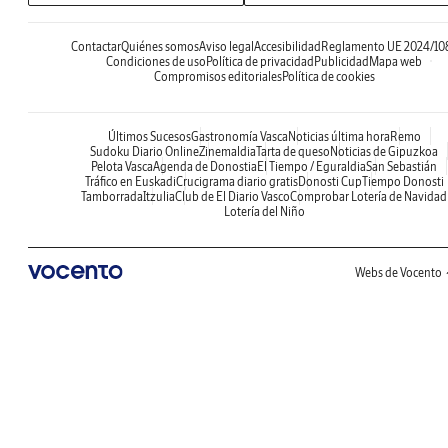
Contactar
Quiénes somos
Aviso legal
Accesibilidad
Reglamento UE 2024/10
Condiciones de uso
Política de privacidad
Publicidad
Mapa web
Compromisos editoriales
Política de cookies
Últimos Sucesos
Gastronomía Vasca
Noticias última hora
Remo
Sudoku Diario Online
Zinemaldia
Tarta de queso
Noticias de Gipuzkoa
Pelota Vasca
Agenda de Donostia
El Tiempo / Eguraldia
San Sebastián
Tráfico en Euskadi
Crucigrama diario gratis
Donosti Cup
Tiempo Donosti
Tamborrada
Itzulia
Club de El Diario Vasco
Comprobar Lotería de Navidad
Lotería del Niño
Webs de Vocento