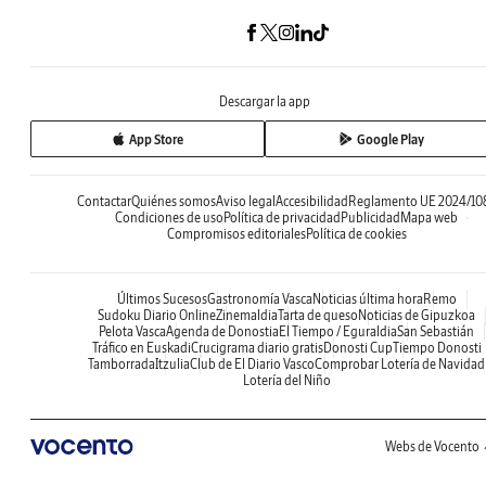
Descargar la app
App Store
Google Play
Contactar
Quiénes somos
Aviso legal
Accesibilidad
Reglamento UE 2024/10
Condiciones de uso
Política de privacidad
Publicidad
Mapa web
Compromisos editoriales
Política de cookies
Últimos Sucesos
Gastronomía Vasca
Noticias última hora
Remo
Sudoku Diario Online
Zinemaldia
Tarta de queso
Noticias de Gipuzkoa
Pelota Vasca
Agenda de Donostia
El Tiempo / Eguraldia
San Sebastián
Tráfico en Euskadi
Crucigrama diario gratis
Donosti Cup
Tiempo Donosti
Tamborrada
Itzulia
Club de El Diario Vasco
Comprobar Lotería de Navidad
Lotería del Niño
Webs de Vocento