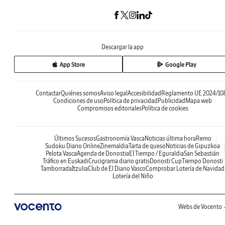
Descargar la app
App Store
Google Play
Contactar
Quiénes somos
Aviso legal
Accesibilidad
Reglamento UE 2024/10
Condiciones de uso
Política de privacidad
Publicidad
Mapa web
Compromisos editoriales
Política de cookies
Últimos Sucesos
Gastronomía Vasca
Noticias última hora
Remo
Sudoku Diario Online
Zinemaldia
Tarta de queso
Noticias de Gipuzkoa
Pelota Vasca
Agenda de Donostia
El Tiempo / Eguraldia
San Sebastián
Tráfico en Euskadi
Crucigrama diario gratis
Donosti Cup
Tiempo Donosti
Tamborrada
Itzulia
Club de El Diario Vasco
Comprobar Lotería de Navidad
Lotería del Niño
Webs de Vocento