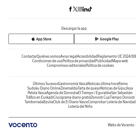
Descargar la app
App Store
Google Play
Contactar
Quiénes somos
Aviso legal
Accesibilidad
Reglamento UE 2024/10
Condiciones de uso
Política de privacidad
Publicidad
Mapa web
Compromisos editoriales
Política de cookies
Últimos Sucesos
Gastronomía Vasca
Noticias última hora
Remo
Sudoku Diario Online
Zinemaldia
Tarta de queso
Noticias de Gipuzkoa
Pelota Vasca
Agenda de Donostia
El Tiempo / Eguraldia
San Sebastián
Tráfico en Euskadi
Crucigrama diario gratis
Donosti Cup
Tiempo Donosti
Tamborrada
Itzulia
Club de El Diario Vasco
Comprobar Lotería de Navidad
Lotería del Niño
Webs de Vocento