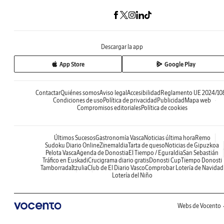
Descargar la app
App Store
Google Play
Contactar
Quiénes somos
Aviso legal
Accesibilidad
Reglamento UE 2024/10
Condiciones de uso
Política de privacidad
Publicidad
Mapa web
Compromisos editoriales
Política de cookies
Últimos Sucesos
Gastronomía Vasca
Noticias última hora
Remo
Sudoku Diario Online
Zinemaldia
Tarta de queso
Noticias de Gipuzkoa
Pelota Vasca
Agenda de Donostia
El Tiempo / Eguraldia
San Sebastián
Tráfico en Euskadi
Crucigrama diario gratis
Donosti Cup
Tiempo Donosti
Tamborrada
Itzulia
Club de El Diario Vasco
Comprobar Lotería de Navidad
Lotería del Niño
Webs de Vocento