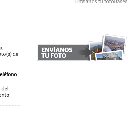
Envíanos tu foto
Bases
ue
oto(s) de
teléfono
 del
mento