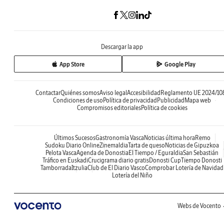
Descargar la app
App Store
Google Play
Contactar
Quiénes somos
Aviso legal
Accesibilidad
Reglamento UE 2024/10
Condiciones de uso
Política de privacidad
Publicidad
Mapa web
Compromisos editoriales
Política de cookies
Últimos Sucesos
Gastronomía Vasca
Noticias última hora
Remo
Sudoku Diario Online
Zinemaldia
Tarta de queso
Noticias de Gipuzkoa
Pelota Vasca
Agenda de Donostia
El Tiempo / Eguraldia
San Sebastián
Tráfico en Euskadi
Crucigrama diario gratis
Donosti Cup
Tiempo Donosti
Tamborrada
Itzulia
Club de El Diario Vasco
Comprobar Lotería de Navidad
Lotería del Niño
Webs de Vocento