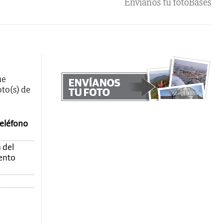
Envíanos tu foto
Bases
ue
oto(s) de
teléfono
 del
mento