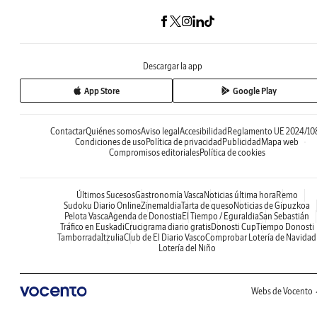
Descargar la app
App Store
Google Play
Contactar
Quiénes somos
Aviso legal
Accesibilidad
Reglamento UE 2024/10
Condiciones de uso
Política de privacidad
Publicidad
Mapa web
Compromisos editoriales
Política de cookies
Últimos Sucesos
Gastronomía Vasca
Noticias última hora
Remo
Sudoku Diario Online
Zinemaldia
Tarta de queso
Noticias de Gipuzkoa
Pelota Vasca
Agenda de Donostia
El Tiempo / Eguraldia
San Sebastián
Tráfico en Euskadi
Crucigrama diario gratis
Donosti Cup
Tiempo Donosti
Tamborrada
Itzulia
Club de El Diario Vasco
Comprobar Lotería de Navidad
Lotería del Niño
Webs de Vocento