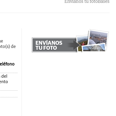
Envíanos tu foto
Bases
ue
oto(s) de
teléfono
 del
mento