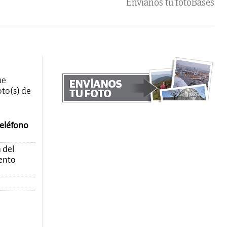
Envíanos tu foto
Bases
ue
oto(s) de
teléfono
 del
mento