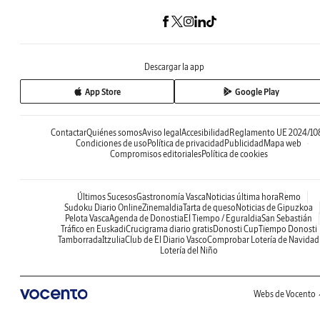
Descargar la app
App Store
Google Play
Contactar
Quiénes somos
Aviso legal
Accesibilidad
Reglamento UE 2024/10
Condiciones de uso
Política de privacidad
Publicidad
Mapa web
Compromisos editoriales
Política de cookies
Últimos Sucesos
Gastronomía Vasca
Noticias última hora
Remo
Sudoku Diario Online
Zinemaldia
Tarta de queso
Noticias de Gipuzkoa
Pelota Vasca
Agenda de Donostia
El Tiempo / Eguraldia
San Sebastián
Tráfico en Euskadi
Crucigrama diario gratis
Donosti Cup
Tiempo Donosti
Tamborrada
Itzulia
Club de El Diario Vasco
Comprobar Lotería de Navidad
Lotería del Niño
Webs de Vocento