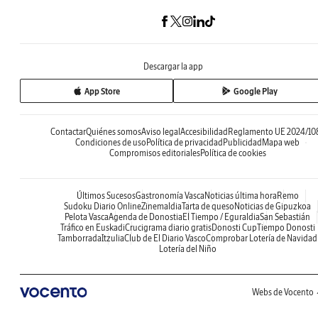
Descargar la app
App Store
Google Play
Contactar
Quiénes somos
Aviso legal
Accesibilidad
Reglamento UE 2024/10
Condiciones de uso
Política de privacidad
Publicidad
Mapa web
Compromisos editoriales
Política de cookies
Últimos Sucesos
Gastronomía Vasca
Noticias última hora
Remo
Sudoku Diario Online
Zinemaldia
Tarta de queso
Noticias de Gipuzkoa
Pelota Vasca
Agenda de Donostia
El Tiempo / Eguraldia
San Sebastián
Tráfico en Euskadi
Crucigrama diario gratis
Donosti Cup
Tiempo Donosti
Tamborrada
Itzulia
Club de El Diario Vasco
Comprobar Lotería de Navidad
Lotería del Niño
Webs de Vocento